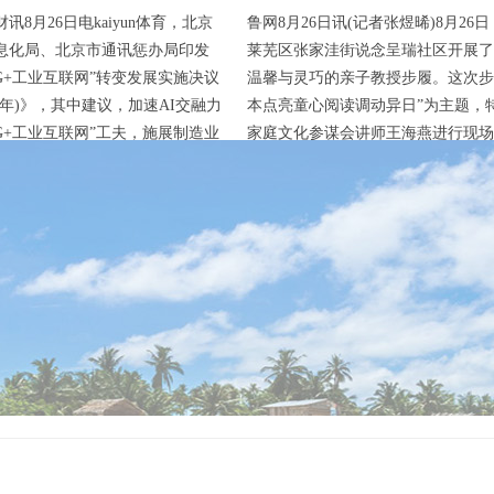
讯8月26日电kaiyun体育，北京
鲁网8月26日讯(记者张煜晞)8月26
息化局、北京市通讯惩办局印发
莱芜区张家洼街说念呈瑞社区开展了
G+工业互联网”转变发展实施决议
温馨与灵巧的亲子教授步履。这次步
027年)》，其中建议，加速AI交融力
本点亮童心阅读调动异日”为主题，
G+工业互联网”工夫，施展制造业
家庭文化参谋会讲师王海燕进行现场
据场景、大模子劳动商工夫及工业
在进一步增进亲子间的疏导与意会，
渠说念上风，构建协同转变体系，
的精神文化糊口，营造书香社区的浓
类大模子并加强跨领域交融。援助
步履上，王海燕集结图文并茂的ppt
设立扩充，聚焦多类工业场景构建
感染力的话语向家长们报告了早期阅
舞...
性。随后，在王海燕的指导下，...