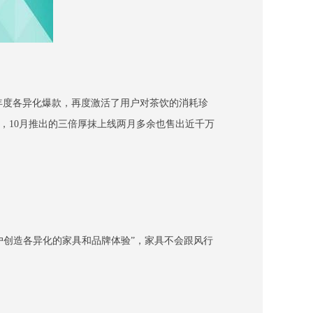
年度各异化爆款，再度激活了用户对茶饮的消耗珍
期，10月推出的三倍厚抹上线两月多余也售出近千万
用户创造各异化的家具和品牌体验”，家具不会跟风行