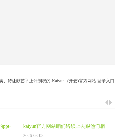
倒卖、转让献艺举止计划权的-Kaiyun· (开云)官方网站 登录入口
ppt-
kaiyun官方网站咱们络续上去跟他们相
同两三次-Kaiyun·
2026-08-05