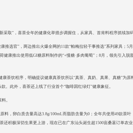
茶饮新采取”，喜茶全年的健康化举措步调握住，从家具、首肯料程序抓续
茶健康推选官”，两边推出火爆全网的11款“帕梅拉轻干事推选”系列家具；5
薄荷健康推出使用低GI糖原料制作的“+慢糖·多肉葡萄”；8月，领先引入脱
零”健康茶饮程序，明确提议健康真茶饮所以“真茶、真奶、真果、真糖”为原
条款。此外，喜茶还上线了行业首个“咖啡因红绿灯”健康象征。
原料。
为原料，卵白质含量高达3.8g/100mL而脂肪含量为0；全年共使用49款
喜茶还积极深切生果更上游，现在已在广东汕头诞生超1500亩桑葚订单农业