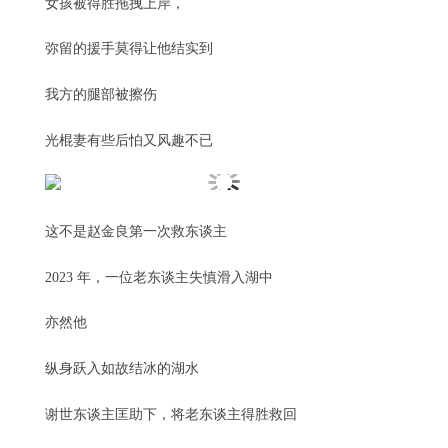
女孩被得胜拖拽上岸，
弥留的援手莫得让他结实到
我方的腿部被擦伤
光棍妻有些后怕又风趣不已
这不是赵金良第一次救东谈主
2023 年，一位老东谈主失慎滑入湖中
亦然他
纵身跃入如故结冰的湖水
谢世东谈主匡助下，将老东谈主得胜救回