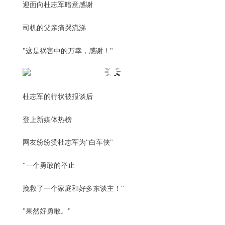
迎面向杜志军暗意感谢
司机的父亲痛哭流涕
"这是祸害中的万幸，感谢！"
杜志军的行状被报谈后
登上新媒体热榜
网友纷纷赞杜志军为"白车侠"
"一个勇敢的举止
挽救了一个家庭和好多东谈主！"
"果然好勇敢。"