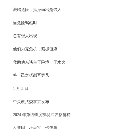
濒临危险，挺身而出是强人
当危险驾临时
总有强人出现
他们力克危机，紧抓但愿
救助他东谈主于险境、于水火
将一己之抚慰耳旁风
1 月 3 日
中央政法委在京发布
2024 年第四季度扶弱抑强袼褙榜
左开国、杜志军、钱伟等