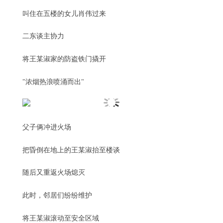
叫住在五楼的女儿肖伟过来
二东谈主协力
将王某淑家的防盗铁门撬开
"浓烟热浪喷涌而出"
父子俩冲进火场
把昏倒在地上的王某淑抬至楼谈
随后又重返火场熄灭
此时，邻居们纷纷维护
将王某淑滚动至安全区域