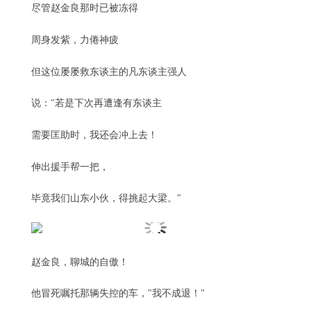
尽管赵金良那时已被冻得
周身发紫，力倦神疲
但这位屡屡救东谈主的凡东谈主强人
说："若是下次再遭逢有东谈主
需要匡助时，我还会冲上去！
伸出援手帮一把，
毕竟我们山东小伙，得挑起大梁。"
赵金良，聊城的自傲！
他冒死嘱托那辆失控的车，"我不成退！"