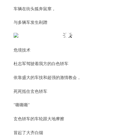
车辆在街头狐奔鼠窜，
与多辆车发生剐蹭
危境技术
杜志军驾驶着我方的白色轿车
依靠盛大的车技和超强的激情教会，
死死抵住玄色轿车
"嘶嘶嘶"
玄色轿车的车轮跟大地摩擦
冒起了大齐白烟