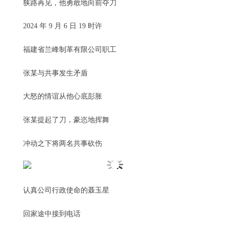
狭路再见，他勇敢地向前夺刀
2024 年 9 月 6 日 19 时许
福建省兰峰制革有限公司职工
张某与共事发生矛盾
大怒的情谊从他心底彭胀
张某提起了刀，豪恣地挥舞
冲动之下将两名共事砍伤
认真公司行政使命的聂玉星
回家途中接到电话