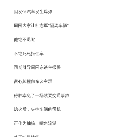
因发怵汽车发生爆炸
周围大家让杜志军"隔离车辆"
他绝不退避
不绝死死抵住车
同期引导周围东谈主报警
留心其撞向东谈主群
得胜幸免了一场紧要交通事故
熄火后，失控车辆的司机
正作为抽搐、嘴角流涎