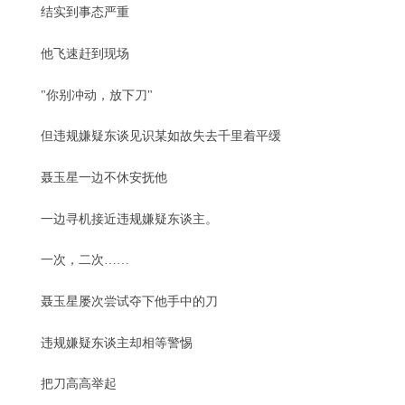
结实到事态严重
他飞速赶到现场
"你别冲动，放下刀"
但违规嫌疑东谈见识某如故失去千里着平缓
聂玉星一边不休安抚他
一边寻机接近违规嫌疑东谈主。
一次，二次……
聂玉星屡次尝试夺下他手中的刀
违规嫌疑东谈主却相等警惕
把刀高高举起