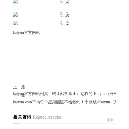
kaiyun官方网站
上一篇：
kaiyun官方网站倒卖、转让献艺举止计划权的-Kaiyun· (开云)官
下一篇：
kaiyun.com平均每个星期园区不错签约 1 个状貌-Kaiyun· (开云
相关资讯
Related Articles