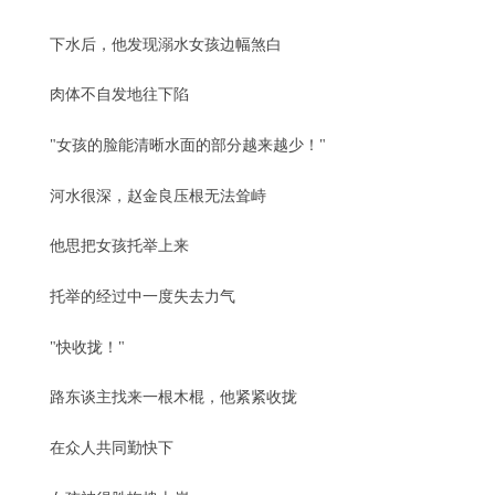
下水后，他发现溺水女孩边幅煞白
肉体不自发地往下陷
"女孩的脸能清晰水面的部分越来越少！"
河水很深，赵金良压根无法耸峙
他思把女孩托举上来
托举的经过中一度失去力气
"快收拢！"
路东谈主找来一根木棍，他紧紧收拢
在众人共同勤快下