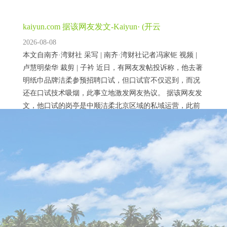
kaiyun.com 据该网友发文-Kaiyun· (开云
2026-08-08
本文自南齐·湾财社 采写 | 南齐·湾财社记者冯家钜 视频 |
卢慧明柴华 裁剪 | 子衿 近日，有网友发帖投诉称，他去著
明纸巾品牌洁柔参预招聘口试，但口试官不仅迟到，而况
还在口试技术吸烟，此事立地激发网友热议。 据该网友发
文，他口试的岗亭是中顺洁柔北京区域的私域运营，此前
他已有8年职场教会，但头一次见到有口试官在口试技术吸
烟，并称其“格调极其雕悍”。 此外，该网友以为，口试技
kaiyun.com展会同时还将举办第二届深圳银龄消耗
术，该口试官不了解基...
节-Kai
2026-08-08
2025年8月28日，第三届深圳海外聪惠养老产业展览会（以
下简称“深圳聪惠养老展”）暨“兴业银行杯”首届深圳康养
机器东说念主大赛新闻媒体通气会在深圳市民政局举行。
记者从会上获悉，该展将于2025年9月12日至14日在深圳会
展中心（福田）7号、8号馆启幕。 “以展兴业”：构建通达