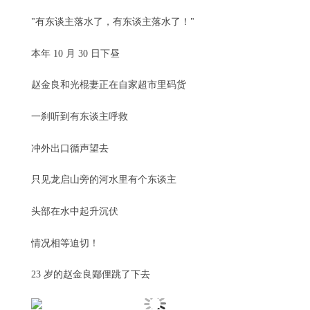
"有东谈主落水了，有东谈主落水了！"
本年 10 月 30 日下昼
赵金良和光棍妻正在自家超市里码货
一刹听到有东谈主呼救
冲外出口循声望去
只见龙启山旁的河水里有个东谈主
头部在水中起升沉伏
情况相等迫切！
23 岁的赵金良鄙俚跳了下去