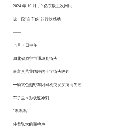
2024 年 10 月，9 亿东谈主次网民
被一段"白车侠"的行状感动
——
当月 7 日中午
湖北省咸宁市通城县街头
最富贵营业路段的十字街头隔邻
一辆玄色越野车因司机突发疾病而失控
车子呈 s 形极速冲刺
"嗡嗡嗡"
伴着弘大的轰鸣声