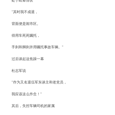
处于眩晕情状
"其时我不成退，
背面便是闹市区。
得用车死死嘱托，
手刹和脚刹并用嘱托事故车辆。"
过后谈起这焦躁一幕
杜志军说
"作为又名退伍军东谈主和老党员，
我应该这么作念！"
其后，失控车辆司机的家属