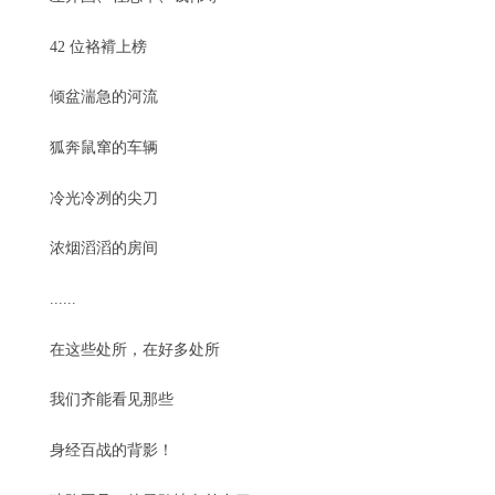
42 位袼褙上榜
倾盆湍急的河流
狐奔鼠窜的车辆
冷光冷冽的尖刀
浓烟滔滔的房间
......
在这些处所，在好多处所
我们齐能看见那些
身经百战的背影！