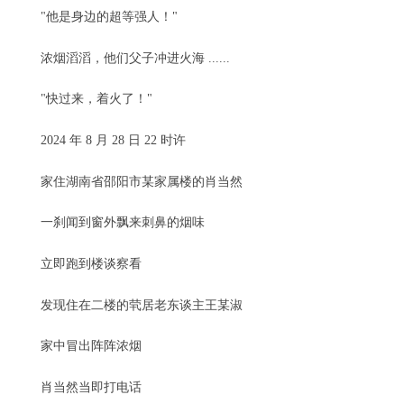
"他是身边的超等强人！"
浓烟滔滔，他们父子冲进火海 ......
"快过来，着火了！"
2024 年 8 月 28 日 22 时许
家住湖南省邵阳市某家属楼的肖当然
一刹闻到窗外飘来刺鼻的烟味
立即跑到楼谈察看
发现住在二楼的茕居老东谈主王某淑
家中冒出阵阵浓烟
肖当然当即打电话