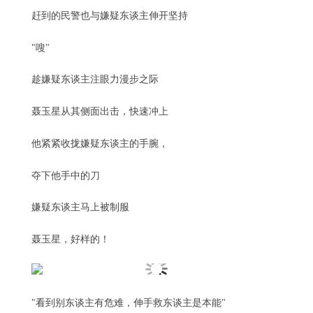
赶到的民警也与嫌疑东谈主伸开坚持
"嗖"
趁嫌疑东谈主注眼力漫步之际
聂玉星从其侧面出击，快速冲上
他紧紧收拢嫌疑东谈主的手腕，
夺下他手中的刀
嫌疑东谈主马上被制服
聂玉星，好样的！
"看到别东谈主有危难，伸手救东谈主是本能"