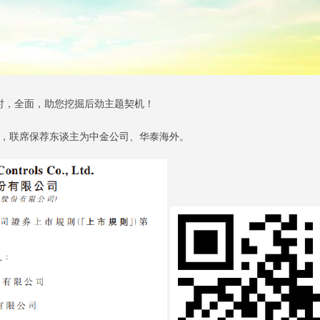
，全面，助您挖掘后劲主题契机！
，联席保荐东谈主为中金公司、华泰海外。