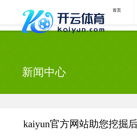
Kaiyun· (开云)官方网站 登录入口
首页
新闻中心
kaiyun官方网站助您挖掘