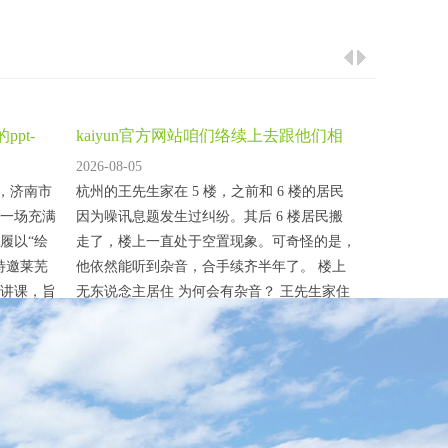
ppt-
kaiyun官方网站咱们络续上去跟他们相
同两三次-Kaiyun·
2026-08-05
日，济南市
杭州的王先生家在 5 楼，之前和 6 楼的居民
一场充满
因为噪讯息题发生过纠纷。其后 6 楼居民搬
履以“绘
走了，楼上一直处于空置现象。可奇怪的是，
特邀莱芜
他依然能听到杂音，合手续齐半年了。 楼上
讲课，旨
无东说念主居住 为何会有杂音？ 王先生家住
丰富住户
杭州健康公寓 5 楼，住了 20 多年了。旧年，
厚氛围。
楼上租了出去，一个三口之家住了进来。"从
，以富饶
2024 年上半年运转，咱们家里就能听到一些
读的繁重
极端的声息，咱们络续上去跟他们相同两三
次，以致高涨到找物...