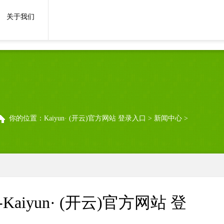
挖掘后劲主题契机！ 1月15日音信-Kaiyun· (开云)官方网站 登录入口
关于我们
你的位置：
Kaiyun· (开云)官方网站 登录入口
>
新闻中心
>
yun· (开云)官方网站 登