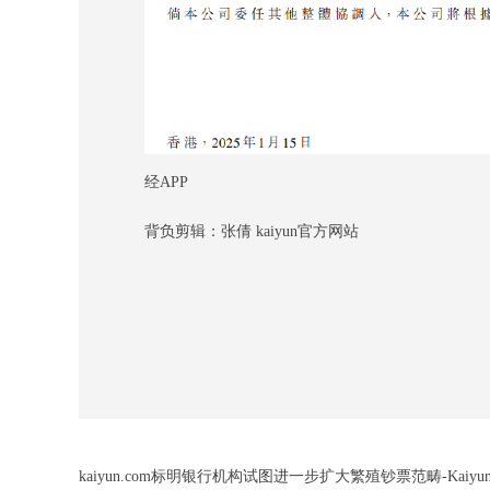
经APP
背负剪辑：张倩 kaiyun官方网站
kaiyun.com标明银行机构试图进一步扩大繁殖钞票范畴-Kaiyu