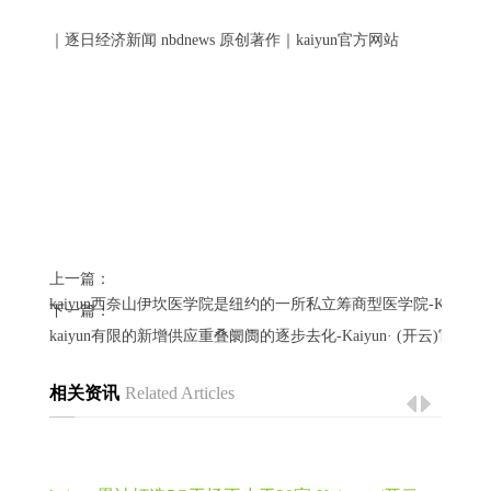
｜逐日经济新闻 nbdnews 原创著作｜kaiyun官方网站
上一篇：
kaiyun西奈山伊坎医学院是纽约的一所私立筹商型医学院-Kaiyun·
下一篇：
kaiyun有限的新增供应重叠阛阓的逐步去化-Kaiyun· (开云)官方
相关资讯
Related Articles