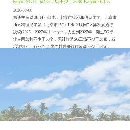
kaiyun累计打造5G工场不少于20家-Kaiyun· (开云
2026-08-06
东谈主民财讯8月26日电，北京市经济和信息化局、北京市
通讯料理局印发《北京市“5G+工业互联网”立异发展施行
决议(2025—2027年)》kaiyun，力图到2027年，诞生5G行
业专网总和不少于50个，累计打造5G工场不少于20家，栽
培详细性、行业性5G愚弄处理决议供应商不少于50家。...
kaiyun体育援助工业智能体设立扩充-Kaiyun· (开云)
2026-08-06
东说念主民财讯8月26日电kaiyun体育，北京市经济和信息
化局、北京市通讯惩办局印发《北京市“5G+工业互联
网”转变发展实施决议(2025—2027年)》，其中建议，加速
AI交融力度。基于“5G+工业互联网”工夫，施展制造业龙
头企业数据场景、大模子劳动商工夫及工业AI劳动商渠说
念上风，构建协同转变体系，打造工业垂类大模子并加强
跨领域交融。援助工业智能体设立扩充，聚焦多类工业场
kaiyun.com王海燕集结图文并茂的ppt-Kaiyun·