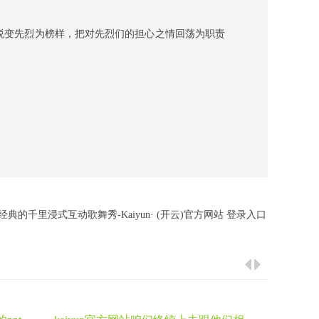
以蜕变先烈为榜样，把对先烈们的担心之情回荡为职责
经典的千里浸式互动歌舞秀-Kaiyun· (开云)官方网站 登录入口