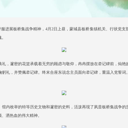
育，舒服进展板桥集战争精神，4月2日上昼，蒙城县板桥集镇机关、行状党
魂。
典礼，邃密的花篮承载着无穷的顾虑与敬仰，冉冉摆放在牵记碑前，灿艳
鞠躬礼，并赞佩牵记碑。终末合座东说念主员面向牵记碑，重温入党誓词
。馆内枚举的特等历史文物和邃密的史料，活泼再现了夙昔板桥集战争的
颅、洒热血的伟大精神。