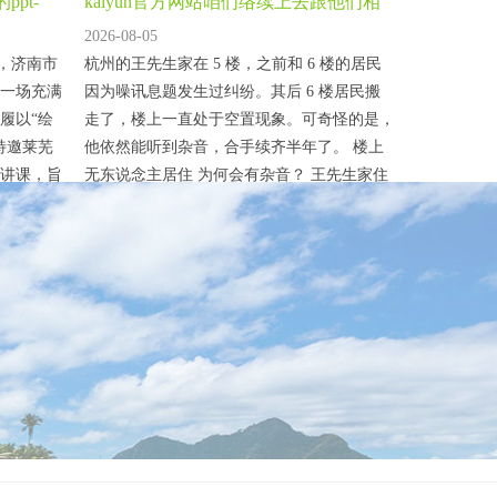
ppt-
kaiyun官方网站咱们络续上去跟他们相
同两三次-Kaiyun·
2026-08-05
日，济南市
杭州的王先生家在 5 楼，之前和 6 楼的居民
一场充满
因为噪讯息题发生过纠纷。其后 6 楼居民搬
履以“绘
走了，楼上一直处于空置现象。可奇怪的是，
特邀莱芜
他依然能听到杂音，合手续齐半年了。 楼上
讲课，旨
无东说念主居住 为何会有杂音？ 王先生家住
丰富住户
杭州健康公寓 5 楼，住了 20 多年了。旧年，
厚氛围。
楼上租了出去，一个三口之家住了进来。"从
，以富饶
2024 年上半年运转，咱们家里就能听到一些
读的繁重
极端的声息，咱们络续上去跟他们相同两三
次，以致高涨到找物...