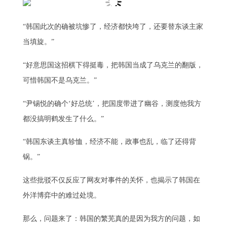
“韩国此次的确被坑惨了，经济都快垮了，还要替东谈主家
当填旋。”
“好意思国这招棋下得挺毒，把韩国当成了乌克兰的翻版，
可惜韩国不是乌克兰。”
“尹锡悦的确个‘好总统’，把国度带进了幽谷，测度他我方
都没搞明鹤发生了什么。”
“韩国东谈主真轸恤，经济不能，政事也乱，临了还得背
锅。”
这些批驳不仅反应了网友对事件的关怀，也揭示了韩国在
外洋博弈中的难过处境。
那么，问题来了：韩国的繁芜真的是因为我方的问题，如