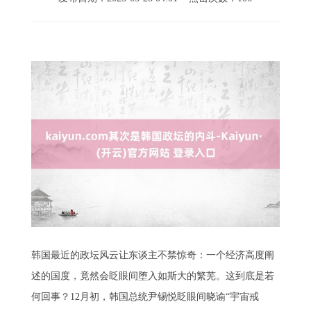
韩国最近的政坛风云让东谈主不禁惊奇：一个经济高度阐
述的国度，竟然会眨眼间堕入如斯大的繁芜。这到底是若
何回事？12月初，韩国总统尹锡悦眨眼间晓谕“宇宙戒