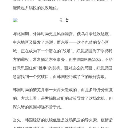
能掀起尹锡悦的执政地位。
与此同期，外洋时局更是风雨漂摇。俄乌斗争还没适度，
中东地区又爆发了热烈，而东亚——这个也曾的安心区
域，正在成为下一个潜在的“战场”。好意思国为了珍视我
方的霸权，常常插足东亚事务，但中国却相配沉稳，不给
好意思国任何“挑事”的契机。面对这么的局面，好意思国
急需找到一个突破口，而韩国碰巧成了它的最好弃取。
韩国时局的繁芜并非一天两天造成的，而是多种身分重复
的。方式上看，是尹锡悦政府的政策导致了这场危机，但
深头绪的原因却远不啻于此。
当先，韩国经济的执续低迷是这场风云的导火索。疫情后