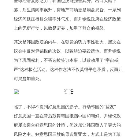
全球经济复苏乏力，韩国也没能独善其身。出口大幅下
落，后生清闲率飙升，房地产商场更是崩盘旯旮。一系列
经济问题压得群众喘不外气来。而尹锡悦政府在经济政策
上的无所行动，以致是诞妄，加重了群众的盛怒。
其次是韩国政坛的内斗。在朝党的势力率性壮大，屡次在
议会中反对尹锡悦的决议，以致胁迫要毁谤他。而尹锡悦
为了巩固权利，不吝选拔签订本事，以致动用了“宇宙戒
严”这种极点活动。这种作念法不仅莫得平息矛盾，反而让
时局愈加垂死。
临了，不得不提到好意思国的影子。行动韩国的“盟友”，
好意思国一直在背后鼓舞韩国抵挡中国和朝鲜。尹锡悦政
府屡次迎合好意思国的计策，但这却让韩国堕入了更大的
风险之中。好意思国三艘航母皆聚亚太，方式上是为了珍