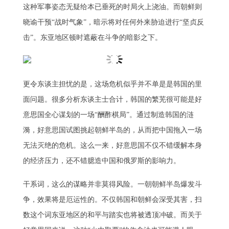
这种军事姿态无疑给本已垂死的时局火上浇油。而朝鲜则
晓谕干预“战时气象”，暗示将对任何外来胁迫进行“坚贞反
击”。东亚地区顿时遮蔽在斗争的暗影之下。
更令东谈主担忧的是，这场危机似乎并不单是是韩国的里
面问题。很多分析东谈主士合计，韩国的繁芜很可能是好
意思国全心谋划的一场“酬酢棋局”。通过制造韩国的涟
漪，好意思国试图挑起朝鲜半岛的，从而把中国拖入一场
无法灭绝的危机。这么一来，好意思国不仅不错缓解本身
的经济压力，还不错臆造中国和俄罗斯的影响力。
干系词，这么的谋略并非莫得风险。一朝朝鲜半岛爆发斗
争，效果将是厄运性的。不仅韩国和朝鲜会深受其害，扫
数这个词东亚地区的和平与踏实也将被透顶冲破。而关于