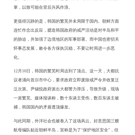
掌，以致可能在背后兴风作浪。
更值得沉静的是，韩国的繁芜并未局限于国内。朝鲜方面
连忙作念出反应，臆造韩国政府的戒严活动是对半岛和平
的胁迫，并加强了边境地区的军事部署。而中国也密切关
怀事态发展，敕令各方保执沉稳，不要让时局进一步恶
化。
12月10日，韩国的繁芜时局达到了顶点。这一天，大都抗
议者涌向首尔市中心，要求政府立即废除戒严令并收复泛
泛次第。尹锡悦政府派出大都警力弹压，导致升级，现场
一派繁芜。媒体报谈称，数十东谈主受伤，数百东谈主被
捕，韩国国内的矛盾透顶爆发。
与此同期，外洋社会也被卷入了这场风云。好意思国三艘
航母编队贴近朝鲜半岛，宣称是为了“保护地区安全”，但