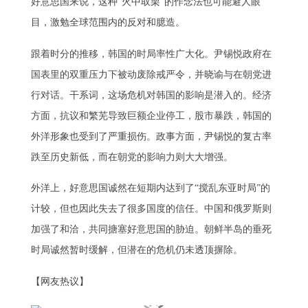
好意思国来说，这种“火中取栗”的作念法也可能避人眼
目，激勉全球范围内的反对和臆造。
跟着时分的推移，韩国的时局率性广大化。尹锡悦政府在
国表里的双重压力下被动废除戒严令，并晓谕与在朝党进
行对话。干系词，这场危机对韩国的影响是潜入的。经济
方面，抗议和繁芜导致巨额企业停工，股市暴跌，韩国的
外洋形象也受到了严重损伤。政事方面，尹锡悦的复古率
跌至历史新低，而在朝党的影响力则大大增强。
外洋上，好意思国诚然在短期内达到了“搅乱东亚时局”的
计较，但也因此失去了很多国度的信任。中国和俄罗斯则
加强了和洽，共同搪塞好意思国的胁迫。朝鲜半岛的垂死
时局诚然暂时缓解，但潜在的危机仍未透顶摒除。
【网友热议】