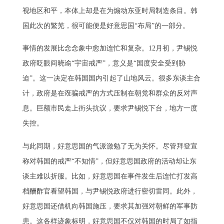
视地区和平，本体上却是在为煽动东亚时局制造条目。韩
国此次的繁芜，很可能便是好意思国“布局”的一部分。
事情的发展比念念象中愈加连忙和复杂。12月初，尹锡悦
政府眨眼间晓谕“宇宙戒严”，意义是“国度安全受到胁
迫”。这一决定在韩国国内引起了山地风云。很多东谈主合
计，政府是在诳骗戒严的方式压制在朝党和群众的反对声
息。巨额市民走上街头抗议，要求尹锡悦下台，地方一度
失控。
与此同期，好意思国的气派激勉了无为关怀。尽管拜登宣
称对韩国的戒严“不知情”，但好意思国政府的活动却让东
谈主难以折服。比如，好意思国在事件发生后连忙打发高
档酬酢官看望韩国，与尹锡悦政府进行密切雷同。此外，
好意思国还借机向韩国施压，要求其加强对朝鲜的军事防
患。这各样迹象标明，好意思国不仅对韩国的时局了如指