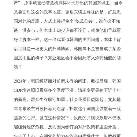
严”，原本就被经济危机搞得计无所出的韩国东谈主，当今
又要面对这么的政事地震。更耐东谈主寻味的是，好意思
国对此的反应，方式上装得像个“吃瓜公共”，说什么不知
谈、没参与，但本体上却少许都不诧异，就像他们早就写
好了脚本一样。这一出戏看似韩国的里面问题，本体上背
后可能是一场更大的外洋博弈。韩国事不是被当成了某些
国度手里的棋子？东亚地区会不会因此堕入炸药桶般的涟
漪？
2024年，韩国经济面对前所未有的阑珊。数据显现，韩国
GDP增速照旧贯穿多个季度下滑，清闲率更是创下近十年
的新高。群众生存职守加重，社会矛盾日益隆起，尤其是
年青东谈主对改日感到迷濛，扫数这个词国度弥散着一股
焦急的心扉。就在这种情况下，执政的尹锡悦政府不仅没
能缓解经济危机，反而因为签订的对外政策和里面矛盾，
失去了人心。在朝党的势力在议会中率性壮大，以致有可