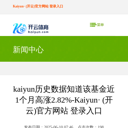
Kaiyun· (开云)官方网站 登录入口
新闻中心
kaiyun历史数据知道该基金近
1个月高涨2.82%-Kaiyun· (开
云)官方网站 登录入口
发布日期：2025-06-10 07:46 点击次数：198