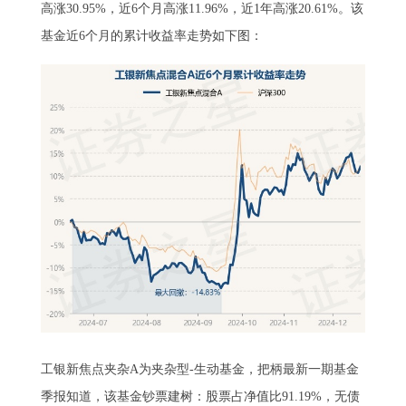
高涨30.95%，近6个月高涨11.96%，近1年高涨20.61%。该
基金近6个月的累计收益率走势如下图：
工银新焦点夹杂A为夹杂型-生动基金，把柄最新一期基金
季报知道，该基金钞票建树：股票占净值比91.19%，无债