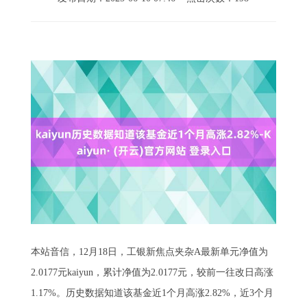
本站音信，12月18日，工银新焦点夹杂A最新单元净值为
2.0177元kaiyun，累计净值为2.0177元，较前一往改日高涨
1.17%。历史数据知道该基金近1个月高涨2.82%，近3个月