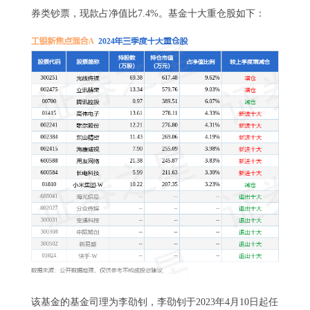
券类钞票，现款占净值比7.4%。基金十大重仓股如下：
该基金的基金司理为李劭钊，李劭钊于2023年4月10日起任