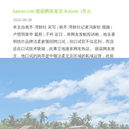
kaiyun.com 据该网友发文-Kaiyun· (开云
2026-08-08
本文自南齐·湾财社 采写 | 南齐·湾财社记者冯家钜 视频 |
卢慧明柴华 裁剪 | 子衿 近日，有网友发帖投诉称，他去著
明纸巾品牌洁柔参预招聘口试，但口试官不仅迟到，而况
还在口试技术吸烟，此事立地激发网友热议。 据该网友发
文，他口试的岗亭是中顺洁柔北京区域的私域运营，此前
他已有8年职场教会，但头一次见到有口试官在口试技术吸
烟，并称其“格调极其雕悍”。 此外，该网友以为，口试技
kaiyun.com展会同时还将举办第二届深圳银龄消耗
术，该口试官不了解基...
节-Kai
2026-08-08
2025年8月28日，第三届深圳海外聪惠养老产业展览会（以
下简称“深圳聪惠养老展”）暨“兴业银行杯”首届深圳康养
机器东说念主大赛新闻媒体通气会在深圳市民政局举行。
记者从会上获悉，该展将于2025年9月12日至14日在深圳会
展中心（福田）7号、8号馆启幕。 “以展兴业”：构建通达
型湾区银发经济圈 深圳市民政局党构成员、副局长吴远翔