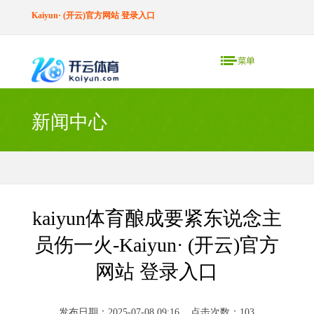
Kaiyun· (开云)官方网站 登录入口
新闻中心
kaiyun体育酿成要紧东说念主
员伤一火-Kaiyun· (开云)官方
网站 登录入口
发布日期：2025-07-08 09:16 点击次数：103