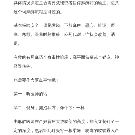
具体情况决定是否需要减缓或者暂停麻醉药的输注。总共
这个词麻醉流程是可控的。
基本极端安全，偶见发烧、下肢麻痹、恶心、吐逆、瘙
痒、寒颤。跟着时刻推移，麻药代谢，症状会改善、消
退。
有数的有局麻药全身毒性响应，高平面贫瘠或全脊麻、神
经毁伤等。
您需要作念两点事情哦！
第一，听医师的话
第二，侧身，拥抱我方，像个“虾”一样
由麻醉医师在产妇背后大致腰部的高度，插入穿刺针至一
定的深度，然后经此针头将一根柔嫩且轮廓的软管置入产