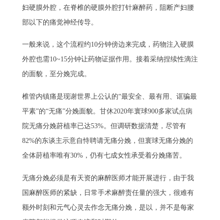
妇硬膜外腔，在脊椎的硬膜外腔打针麻醉药，阻断产妇腰
部以下的痛觉神经传导。
一般来说，这个流程约10分钟傍边来完成，药物注入硬膜
外腔也需10~15分钟让药物证据作用。接着采纳捏续性滴注
的面貌，至分娩完成。
椎管内镇痛是现谢世界上公认的“最安全、最有用、诓骗最
平素”的“无痛”分娩面貌。甘休2020年寰球900多家试点病
院无痛分娩莳植率已达53%。但调研数据清楚，尽管有
82%的东谈主示意自恃聘请无痛分娩，但寰球无痛分娩的
全体莳植率唯有30%，仍有七成女性承受着分娩痛苦。
无痛分娩必须是有天资的麻醉医师才能开展进行，由于我
国麻醉医师的紧缺，日常手术麻醉责任量的强大，很难有
额外时刻和元气心灵去作念无痛分娩，是以，并不是每家