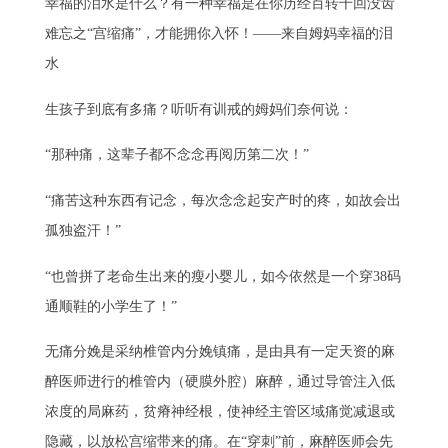
幸福的泪水是什么？有一种幸福是在你历经百转千回没齿
难忘之“宫缩痛”，才能拥你入怀！——来自姆妈幸福的泪
水
生孩子到底有多痛？听听有训戒的姆妈们奈何说：
“那种痛，这辈子都不念念再阅历第二次！”
“痛苦这种东西有记念，每次念念起安产时的疼，如故会出
孤独盗汗！”
“也曾拼了老命生出来的瘦小婴儿，如今依然是一个穿38码
通顺鞋的小学生了！”
无痛分娩是采纳椎管内分娩镇痛，是由具有一定天资的麻
醉医师进行的椎管内（硬膜外腔）麻醉，通过导管注入低
浓度的局麻药，贫瘠神经根，使神经主管区域痛觉减退或
隐藏，以放松宫缩带来的痛。在“穿刺”前，麻醉医师会先