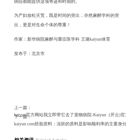
病院都能提供这项奇迹和时期的。
为产妇放松灾荒，既是时间的突出，亦然麻醉学科的突
出，更是对生命个体的尊重！
作家：新华病院麻醉与重症医学科 王璐kaiyun体育
发布于：北京市
上一篇：
kaiyun官方网站我立即带它去了宠物病院-Kaiyun· (开云)官方网
下一篇：
kaiyun.com胚胎质料：冻胚的质料是影响顺利率的主要身分之一-Kai