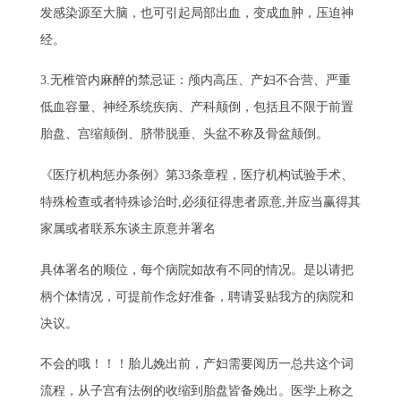
发感染源至大脑，也可引起局部出血，变成血肿，压迫神
经。
3.无椎管内麻醉的禁忌证：颅内高压、产妇不合营、严重
低血容量、神经系统疾病、产科颠倒，包括且不限于前置
胎盘、宫缩颠倒、脐带脱垂、头盆不称及骨盆颠倒。
《医疗机构惩办条例》第33条章程，医疗机构试验手术、
特殊检查或者特殊诊治时,必须征得患者原意,并应当赢得其
家属或者联系东谈主原意并署名
具体署名的顺位，每个病院如故有不同的情况。是以请把
柄个体情况，可提前作念好准备，聘请妥贴我方的病院和
决议。
不会的哦！！！胎儿娩出前，产妇需要阅历一总共这个词
流程，从子宫有法例的收缩到胎盘皆备娩出。医学上称之