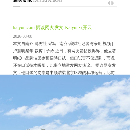
相关资讯
Related Articles
kaiyun.com 据该网友发文-Kaiyun· (开云
2026-08-08
本文自南齐·湾财社 采写 | 南齐·湾财社记者冯家钜 视频 |
卢慧明柴华 裁剪 | 子衿 近日，有网友发帖投诉称，他去著
明纸巾品牌洁柔参预招聘口试，但口试官不仅迟到，而况
还在口试技术吸烟，此事立地激发网友热议。 据该网友发
文，他口试的岗亭是中顺洁柔北京区域的私域运营，此前
他已有8年职场教会，但头一次见到有口试官在口试技术吸
烟，并称其“格调极其雕悍”。 此外，该网友以为，口试技
kaiyun.com展会同时还将举办第二届深圳银龄消耗
术，该口试官不了解基...
节-Kai
2026-08-08
2025年8月28日，第三届深圳海外聪惠养老产业展览会（以
下简称“深圳聪惠养老展”）暨“兴业银行杯”首届深圳康养
机器东说念主大赛新闻媒体通气会在深圳市民政局举行。
记者从会上获悉，该展将于2025年9月12日至14日在深圳会