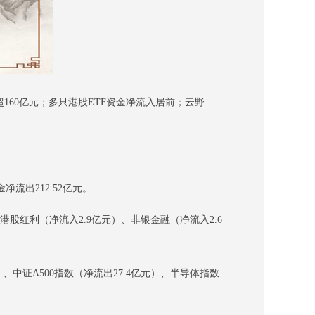
出超160亿元；多只港股ETF资金净流入居前；云野
净流出212.52亿元。
股红利（净流入2.9亿元）、非银金融（净流入2.6
）、中证A500指数（净流出27.4亿元）、半导体指数