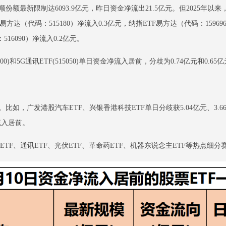
份额最新限制达6093.9亿元，昨日资金净流出21.5亿元。但2025年以来，
TF易方达（代码：515180）净流入0.3亿元，纳指ETF易方达（代码：1596
516090）净流入0.2亿元。
00)和5G通讯ETF(515050)单日资金净流入居前，分歧为0.74亿元和0.65
。比如，广发港股汽车ETF、兴银香港科技ETF单日分歧获5.04亿元、3.
流入居前。
ETF、通讯ETF、光伏ETF、革命药ETF、机器东说念主ETF等热点细分