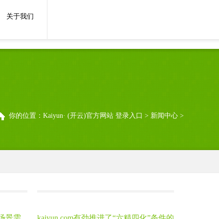
新闻中心
关于我们
你的位置：
Kaiyun· (开云)官方网站 登录入口
>
新闻中心
>
命场景需
kaiyun.com有劲推进了“六精四化”条件的