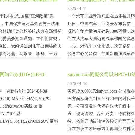
”实行中的伏击作用-Kaiyun·
求-Kaiyun· (开云)官方网站 登
2026-01-11
方网站 登录入口
眼于协同推动国度“江河政策”实
一个汽车工业新期间正在逐步拉开序
5日，中国保护黄河基金会与三峡集
14日，中国汽车工业协会发布音信
会相助框架公约签约庆典在郑州举
源汽车年产量初度碎裂1000万量，
利委员会党组通知、主任祖雷鸣，
们在从汽车大国迈向汽车强国的说念
事长、党组通知刘伟平出席签约庆
一步。对汽车企业来说，这无疑是一
导周海燕、马永来、李群、王乃
说念主心的音信，中国新能源汽车产
团训导王昕伟进入签约庆典。中国
高出式发展，也意味着行业发展迎来
金会与三峡集团公益基金会代表共
遇。 在电动化、智能化、荟萃化、
网站75))/(HHV(HIGH-
kaiyun.com同期公司以MPCV
框架公约。 公约明确，两边将贯
趋势下，车企怎样打造核心竞争力，
· (开云)官方网站 登录入口
助钻石-Kaiyun· (开云)官方网站
2026-01-10
平总通知在全面推动黄河流域生
发展故事？早在11月12日的202...
口
更新技能：2024-04-08
黄河旋风600172kaiyun.com 公司
C,10);MA20:=MA(C,20);买
石方面从研发到量产有20年的时代
10);卖线:=MA(买线,3);换
风，公司研发时代还在迭代升级中，
TAL*100;基
逐、现场管控、品性贬责、原辅材料
LLV(C,30),1),2),NODRAW;量能
控、拓荒开动褂讪性管控等方面已变
并在东谈主才培养方面冉冉变成梯队