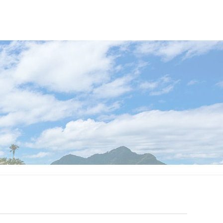
销售阛阓
上 四方达
从事CVD