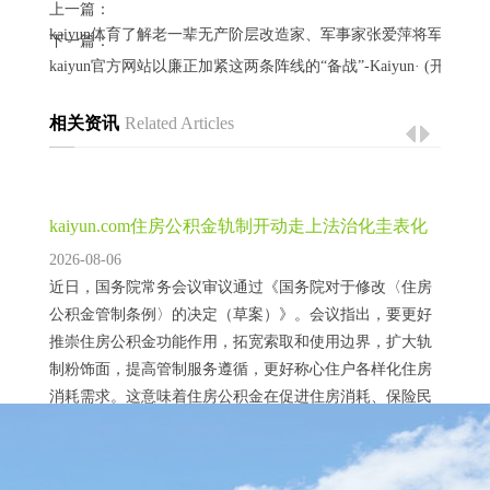
上一篇：
kaiyun体育了解老一辈无产阶层改造家、军事家张爱萍将军-Kaiyun
下一篇：
kaiyun官方网站以廉正加紧这两条阵线的“备战”-Kaiyun· (开云)
相关资讯
Related Articles
kaiyun.com住房公积金轨制开动走上法治化圭表化
轨说念-K
2026-08-06
近日，国务院常务会议审议通过《国务院对于修改〈住房
公积金管制条例〉的决定（草案）》。会议指出，要更好
推崇住房公积金功能作用，拓宽索取和使用边界，扩大轨
制粉饰面，提高管制服务遵循，更好称心住户各样化住房
消耗需求。这意味着住房公积金在促进住房消耗、保险民
生福祉方面的基础性作用将愈加突显。 住房公积金轨制是
我国城镇住房轨制的病笃构成部分。跟着住房发展阶段变
kaiyun.com华尔街与硅谷的对决第一张多米诺骨牌
化，住房公积金资金使用要点经验了从援手住房建树到...