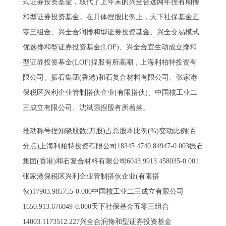
式证券投资基金，取代了上年末的兴全合远两年捏有期搀
和型证券投资基金。在具体捏股比例上，天下社保基金五
零三组合、兴全合润搀和型证券投资基金、兴全交易模式
优选搀和型证券投资基金(LOF)、兴全合宜生动成立搀和
型证券投资基金(LOF)捏股有所高潮，上海利柏特投资有
限公司、振石集团(香港)和石复合材料有限公司、张家港
保税区兴利企业管制搭伙企业(有限搭伙)、中国核工业二
三成立有限公司、沈斌强捏股有所着落。
推动称号捏知晓股数(万股)占总股本比例(%)变动比例(百
分点)上海利柏特投资有限公司18345.4740.84947-0.003振石
集团(香港)和石复合材料有限公司6043.9913.458035-0.001
张家港保税区兴利企业管制搭伙企业(有限搭
伙)17903.985755-0.000中国核工业二三成立有限公司
1650.913.676049-0.000天下社保基金五零三组合
14003.1173512.227兴全合润搀和型证券投资基金