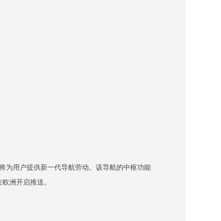
结，极氪将为用户提供新一代导航劳动。该导航的中枢功能
月在欧洲开启推送。