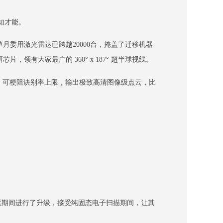
感知才能。
月委用激光雷达已跨越20000台，掩盖了迁移机器
有大家最广的 360° x 187° 超半球视线。
达 ，可梗阻诀别率上限，输出极致高清图像级点云，比
中枢期间进行了升级，接受纯固态电子扫描期间，让其