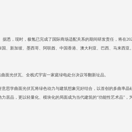
图。据悉，现时，极氪已完成了国际商场适配关系的期间研发责任，将在20
括泰国、新加坡、墨西哥、阿联酋、中国香港、澳大利亚、巴西、马来西亚
展出曲面光伏瓦、全栈式宇宙一家庭绿电处分决议等翻新址品。
好意思学曲面光伏瓦将绿色动力与建筑想象完好结合，以首创的多曲率晶
动力居品，更以轻量化、模块化的局面成为当代建筑的“功能性艺术品”，