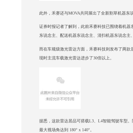
此外，禾赛还与MOVA共同展出了全新割草机器东说念
证券时报记者了解到，此前禾赛科技已围绕着机器东说
东说念主、配送机器东说念主、清扫机器东说念主、割草
而在车规级激光雷达方面，禾赛科技则发布了两款居品
现时主流车载激光雷达进步了30倍以上。
据悉，这款雷达居品可搭载L3、L4智能驾驶车型
最大视场角达到 180° x 140°。