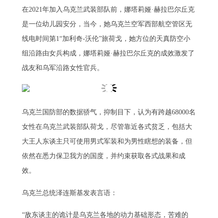
在2021年加入乌克兰武装部队前，娜塔莉娅·赫拉巴尔丘克
是一位幼儿园安分，当今，她乌克兰空军西部航空管区无
线电时间第1“加利奇-沃伦”旅荷戈，她方位的天真防空小
组沿路由女兵构成，娜塔莉娅·赫拉巴尔丘克的成效激发了
战友和乌军沿路女性官兵。
乌克兰国防部的数据骄气，抑制目下，认为有跨越68000名
女性在乌克兰武装部队荷戈，尽管靠近各式贫乏，包括大
大王人东谈主只可使用男式军装和为男性瞎想的装备，但
依然在悉力保卫我方的国度，并约束获取各式战果和成
效。
乌克兰总统泽连斯基发表言语：
“敌东谈主的诡计是乌克兰各地的动力基础形态，苦难的