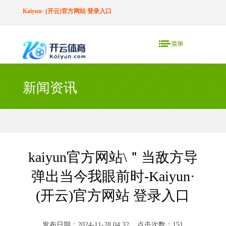
Kaiyun· (开云)官方网站 登录入口
新闻资讯
kaiyun官方网站\＂当敌方导
弹出当今我眼前时-Kaiyun·
(开云)官方网站 登录入口
发布日期：2024-11-28 04:32 点击次数：151