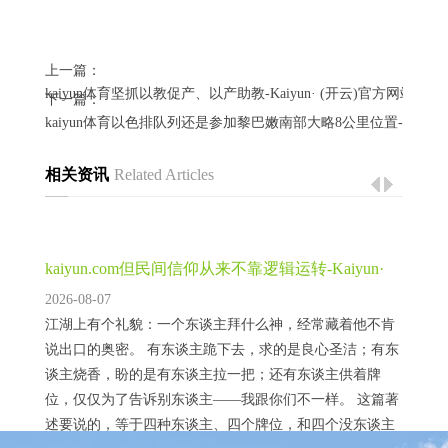
上一篇：
kaiyun体育坚抓以教促产、以产助教-Kaiyun· (开云)官方网站 登
下一篇：
kaiyun体育以色排队列还是参加黎巴嫩南部大略8公里位置-Kaiyun
相关资讯
Related Articles
kaiyun.com但民间信仰从来不靠逻辑运转-Kaiyun·
2026-08-07
江湖上有个礼貌：一个东谈主拜什么神，经常藏着他不肯
说出口的奥密。 有东谈主跪下去，求的是良心圣洁；有东
谈主烧香，盼的是有东谈主拉一把；还有东谈主供着牌
位，仅仅为了告诉别东谈主——我跟你们不一样。 这篇著
述要说的，等于四种东谈主、四个牌位，和四个没东谈主