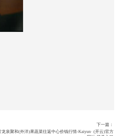
下一篇：
四川成皆龙泉聚和(外洋)果蔬菜往返中心价钱行情-Kaiyun· (开云)官方