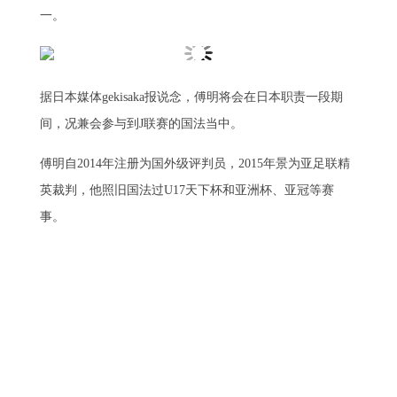
一。
据日本媒体gekisaka报说念，傅明将会在日本职责一段期
间，况兼会参与到J联赛的国法当中。
傅明自2014年注册为国外级评判员，2015年景为亚足联精
英裁判，他照旧国法过U17天下杯和亚洲杯、亚冠等赛
事。