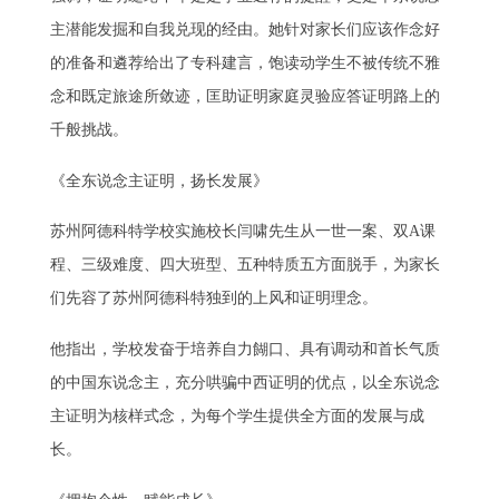
主潜能发掘和自我兑现的经由。她针对家长们应该作念好
的准备和遴荐给出了专科建言，饱读动学生不被传统不雅
念和既定旅途所敛迹，匡助证明家庭灵验应答证明路上的
千般挑战。
《全东说念主证明，扬长发展》
苏州阿德科特学校实施校长闫啸先生从一世一案、双A课
程、三级难度、四大班型、五种特质五方面脱手，为家长
们先容了苏州阿德科特独到的上风和证明理念。
他指出，学校发奋于培养自力餬口、具有调动和首长气质
的中国东说念主，充分哄骗中西证明的优点，以全东说念
主证明为核样式念，为每个学生提供全方面的发展与成
长。