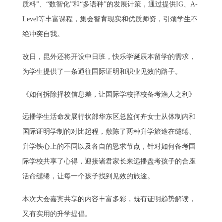
质料”、“数智化”和“多语种”的发展计策，通过提供IG、A-
Level等丰富课程，集会智育现实和优质师资，引颈学生不
绝冲突自我。
改日，昆外还将开设中日班，快乐学诞辰本留学的需求，
为学生提供了一条通往国际证明和职业见效的路子。
《如何拆除择校信息差，让国际学校择校备考渔人之利》
远播学生活命发展行状部华东区总监何卉女士从体制内和
国际证明学制的对比起程，敷陈了两种升学旅途在缱绻、
升学铁心上的不同以及各自的恳求节点，针对如何备考国
际学校共享了心得，迎接诸君家长来远播盘考孩子的合座
活命缱绻，让每一个孩子找到见效的旅途。
本次大会嘉宾共享的内容丰富多彩，既有证明趋势解读，
又有实用的升学提倡。