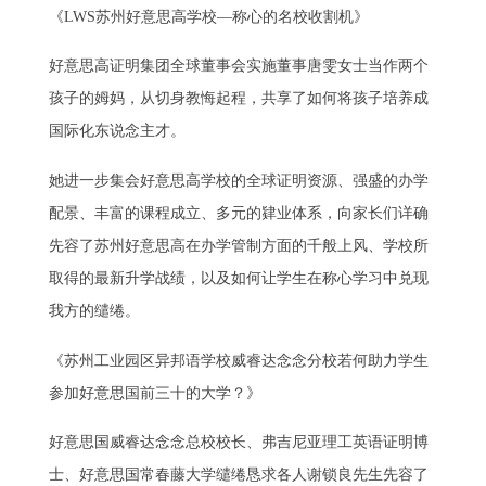
《LWS苏州好意思高学校—称心的名校收割机》
好意思高证明集团全球董事会实施董事唐雯女士当作两个
孩子的姆妈，从切身教悔起程，共享了如何将孩子培养成
国际化东说念主才。
她进一步集会好意思高学校的全球证明资源、强盛的办学
配景、丰富的课程成立、多元的肄业体系，向家长们详确
先容了苏州好意思高在办学管制方面的千般上风、学校所
取得的最新升学战绩，以及如何让学生在称心学习中兑现
我方的缱绻。
《苏州工业园区异邦语学校威睿达念念分校若何助力学生
参加好意思国前三十的大学？》
好意思国威睿达念念总校校长、弗吉尼亚理工英语证明博
士、好意思国常春藤大学缱绻恳求各人谢锁良先生先容了