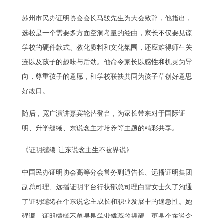
苏州市民办证明协会会长马骏先生为大会致辞，他指出，
选校是一个需要多方面空洞考量的经由，家长不仅要见谅
学校的硬件款式、教化质料和文化氛围，还应难得师生关
连以及孩子的趣味与后劲。他命令家长以感性和机灵为导
向，尊重孩子的意愿，和学校联袂共同为孩子草创好意思
好改日。
随后，宽广演讲嘉宾轮替登台，为家长带来对于国际证
明、升学缱绻、东说念主才培养等主题的精彩共享。
《证明缱绻 让东说念主生不被界说》
中国民办证明协会高等分会常务副通告长、远播证明集团
副总司理、远播证明平台行状部总司理白雪女士久了沟通
了证明缱绻在个东说念主成长和职业发展中的遑急性。她
强调，证明缱绻不单是是学业遴荐的提醒，更是个东说念