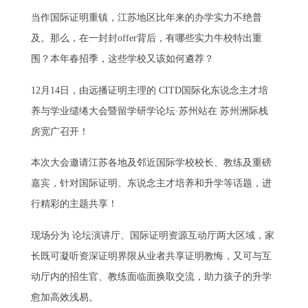
当作国际证明重镇，江苏地区比年来的办学实力不绝普
及。那么，在一封封offer背后，有哪些实力牛校特出重
围？本年春招季，这些学校又该如何遴荐？
12月14日，由远播证明主理的 CITD国际化东说念主才培
养与学业缱绻大会暨留学研学论坛·苏州站在 苏州洲际栈
房宽广召开！
本次大会邀请江苏各地及邻近国际学校校长、教练及重磅
嘉宾，针对国际证明、东说念主才培养和升学等话题，进
行精彩的主题共享！
现场分为 论坛演讲厅、国际证明资源互动厅两大区域，家
长既可凝听资深证明界限从业者共享证明教悔，又可与互
动厅内的招生官、教练面临面换取交流，助力孩子的升学
愈加高效浅易。