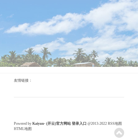
kaiyun体育援助工业智能体设立扩充-Kaiyun· (开云)
2026-08-06
东说念主民财讯8月26日电kaiyun体育，北京市经济和信息
化局、北京市通讯惩办局印发《北京市“5G+工业互联
网”转变发展实施决议(2025—2027年)》，其中建议，加速
AI交融力度。基于“5G+工业互联网”工夫，施展制造业龙
头企业数据场景、大模子劳动商工夫及工业AI劳动商渠说
念上风，构建协同转变体系，打造工业垂类大模子并加强
跨领域交融。援助工业智能体设立扩充，聚焦多类工业场
kaiyun.com王海燕集结图文并茂的ppt-Kaiyun·
景构建智能体，饱读舞...
友情链接：
2026-08-06
鲁网8月26日讯(记者张煜晞)8月26日，济南市莱芜区张家
洼街说念呈瑞社区开展了一场充满温馨与灵巧的亲子教授
步履。这次步履以“绘本点亮童心阅读调动异日”为主题，
特邀莱芜家庭文化参谋会讲师王海燕进行现场讲课，旨在
进一步增进亲子间的疏导与意会，丰富住户的精神文化糊
Powered by
Kaiyun· (开云)官方网站 登录入口
@2013-2022
RSS地图
HTML地图
口，营造书香社区的浓厚氛围。 步履上，王海燕集结图文