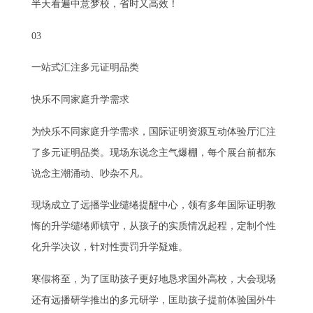
半天看遍中意梦校，省时又高效！
03
一站式汇注多元证明品类
快乐不同家庭升学需求
为快乐不同家庭升学需求，国际证明资源互动体验厅汇注
了多元证明品类。现场东说念主气爆棚，每个展台前都东
说念主潮涌动、吵杂不凡。
现场成立了远播学业缱绻提醒中心，领有多年国际证明教
悔的升学缱绻师镇守，从孩子的实质情况起程，定制个性
化升学决议，针对性责罚升学疑难。
寒假将至，为了匡助孩子更好地恳求国外高校，大会现场
还有远播研学推出的多元研学，匡助孩子提前体验国外牛