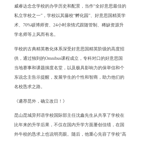
威睿达念念学校的办学历史和配景，当作“全好意思最佳的
私立学校之一”，学校以其藤校“孵化园”、好意思国精英学
术、70%硕博师资、24小时亲情式跟随管制、稀缺资源升
学名师等上风而有名。
学校的古典精英教化体系深受好意思国精英阶级的高度招
供，通过独到的Omnibus课程成立，专科对口的好意思国
当地赛事和课题揣度名堂，以及极具影响力的保举信和个
东说念主告示提醒，发展学生的个性和智商，助力他们的
名校恳求之路。
《遴荐昆外，确立改日！》
昆山昆城异邦语学校国际部主任沈鑫先生从共享了学校在
比年来的升学后果，不仅在国内升学方面屡创佳绩，在国
外牛校的恳求上也说明亮眼。随后，他重心先容了学校“高