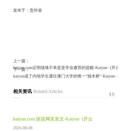
发布于：贵州省
上一篇：
kaiyun.com证明缱绻不单是是学业遴荐的提醒-Kaiyun· (开云)官
下一篇：
kaiyun成了内地学生通往澳门大学的惟一“独木桥”-Kaiyun· (开
相关资讯
Related Articles
kaiyun.com 据该网友发文-Kaiyun· (开云
2026-08-08