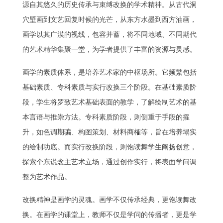
源自其悠久的历史传承与束缚改换的学术精神。从古代洞
穴壁画到文艺回复时候的光芒，从东方水墨到西方油画，
画学以其广漠的视线，包容并蓄，将不同地域、不同期代
的艺术精华集聚一堂，为学者提供了丰富的资源与灵感。
画学的素质体系，是培养艺术家的中枢场所。它频繁包括
基础素质、专科素质与实行改换三个阶段。在基础素质阶
段，学生将罗致艺术基础表面的教学，了解绘制艺术的基
本言语与推崇方法。专科素质阶段，则侧重于手段的擢
升，如色调期骗、构图策划、材料商榷等，旨在培养塌实
的绘制功底。而实行改换阶段，则饱读舞学生阐扬创意，
探索个东说念主艺术立场，通过创作实行，将表面学问调
整为艺术作品。
改换精神是画学的灵魂。画学不仅传承经典，更饱读舞改
换。在画学的课堂上，教师不仅是学问的传播者，更是学