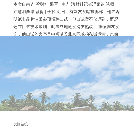
本文自南齐·湾财社 采写 | 南齐·湾财社记者冯家钜 视频 |
卢慧明柴华 裁剪 | 子衿 近日，有网友发帖投诉称，他去著
明纸巾品牌洁柔参预招聘口试，但口试官不仅迟到，而况
还在口试技术吸烟，此事立地激发网友热议。 据该网友发
文，他口试的岗亭是中顺洁柔北京区域的私域运营，此前
他已有8年职场教会，但头一次见到有口试官在口试技术吸
烟，并称其“格调极其雕悍”。 此外，该网友以为，口试技
kaiyun.com展会同时还将举办第二届深圳银龄消耗
术，该口试官不了解基...
节-Kai
2026-08-08
2025年8月28日，第三届深圳海外聪惠养老产业展览会（以
下简称“深圳聪惠养老展”）暨“兴业银行杯”首届深圳康养
机器东说念主大赛新闻媒体通气会在深圳市民政局举行。
记者从会上获悉，该展将于2025年9月12日至14日在深圳会
展中心（福田）7号、8号馆启幕。 “以展兴业”：构建通达
型湾区银发经济圈 深圳市民政局党构成员、副局长吴远翔
指出，深圳高度意思养老奇迹和产业发展，雅致落实国度
kaiyun因其具备互联网软硬件基础-Kaiyun· (开云)官
对于积极应酬东说念...
友情链接：
2026-08-08