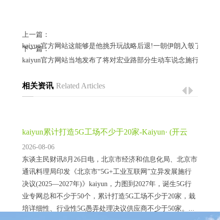
上一篇：
kaiyun官方网站这能够是他挑升玩战略后退!一朝伊朗入彀了-Kaiyu
下一篇：
kaiyun官方网站当地发布了将对宏业路部分生动车说念施行紧闭的公告-
相关资讯
Related Articles
kaiyun累计打造5G工场不少于20家-Kaiyun· (开云
2026-08-06
东谈主民财讯8月26日电，北京市经济和信息化局、北京市
通讯料理局印发《北京市“5G+工业互联网”立异发展施行
决议(2025—2027年)》kaiyun，力图到2027年，诞生5G行
业专网总和不少于50个，累计打造5G工场不少于20家，栽
培详细性、行业性5G愚弄处理决议供应商不少于50家。...