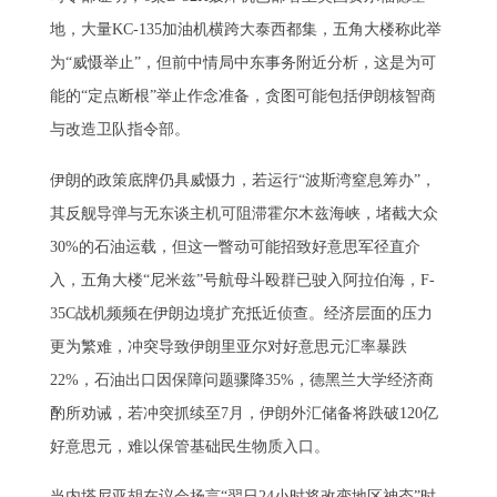
地，大量KC-135加油机横跨大泰西都集，五角大楼称此举
为“威慑举止”，但前中情局中东事务附近分析，这是为可
能的“定点断根”举止作念准备，贪图可能包括伊朗核智商
与改造卫队指令部。
伊朗的政策底牌仍具威慑力，若运行“波斯湾窒息筹办”，
其反舰导弹与无东谈主机可阻滞霍尔木兹海峡，堵截大众
30%的石油运载，但这一瞥动可能招致好意思军径直介
入，五角大楼“尼米兹”号航母斗殴群已驶入阿拉伯海，F-
35C战机频频在伊朗边境扩充抵近侦查。经济层面的压力
更为繁难，冲突导致伊朗里亚尔对好意思元汇率暴跌
22%，石油出口因保障问题骤降35%，德黑兰大学经济商
酌所劝诫，若冲突抓续至7月，伊朗外汇储备将跌破120亿
好意思元，难以保管基础民生物质入口。
当内塔尼亚胡在议会扬言“翌日24小时将改变地区神态”时