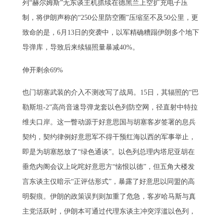
列“赫尔姆斯”无东谈主机抓续在德黑兰上空扩充电子压
制，将伊朗声称的“250公里防空圈”压缩至不及50公里，更
致命的是，6月13日的突袭中，以军精确糟蹋伊朗多个地下
导弹库，导致后来续辐照量暴减40%。
伸开剩余69%
也门胡塞武装的介入不测改写了战局。15日，其辐照的“巴
勒斯坦-2”高尚音速导弹龙套以色列防空网，径直射中特拉
维夫口岸。这一瞥动源于好意思国与胡塞客岁签署的息兵
契约，契约律例好意思军不得干预红海以西的军事举止，
即是为胡塞怒放了“绿色通谈”。以色列总理内塔尼亚胡在
垂危内阁会议上叱咤好意思方“恼恨以德”，但五角大楼发
言东谈主仅暗示“正评估形式”，暴露了好意思以同盟的高
明裂痕。伊朗的政策误判则加重了危急，客岁哈马斯与真
主党活跃时，伊朗本可通过代理东谈主冲突浮滥以色列，