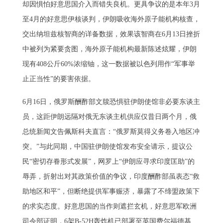
却因惧怕好意思国介入而错失良机。更具争议的是本年3月
至4月的好意思伊核谈判，伊朗吸收海外原子能机构核查，
交出纳坦兹核智商的详备数据，效果该智商在6月13日挫折
中被列为紧要贪图，海外原子能机构最新陈述炫耀，伊朗
现有408公斤60%浓缩铀，这一数据被以色列用作“军事举
止正当性”的要害依据。
6月16日，俄罗斯酬酢部文牍恐惧驻伊朗使馆非必要东谈主
员，这距伊朗远隔对俄无东谈主机供应仅昔日两个月，俄
总统新闻文告佩斯科夫直言：“俄罗斯莫得义务卷入地区冲
突。”与此同期，中国驻伊朗使馆发布安全请示，提议公
民“密切存眷形式发展”，网罗上“伊朗应寻求印度匡助”的
辱弄，折射出对其政策价值的争议，印度酬酢部虽表态“救
助地区和平”，但断绝提供军事赈济，暴露了不缔盟政策下
的求实态度。好意思国的当作则遮拦玄机，好意思军欧洲
司令部证明，6架B-52H轰炸机已部署至英国费尔福德基