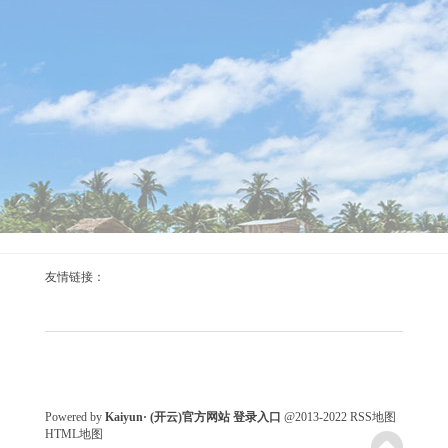
kaiyun体育援助工业智能体设立扩充-Kaiyun· (开云)
2026-08-06
东说念主民财讯8月26日电kaiyun体育，北京市经济和信息
化局、北京市通讯惩办局印发《北京市“5G+工业互联
网”转变发展实施决议(2025—2027年)》，其中建议，加速
AI交融力度。基于“5G+工业互联网”工夫，施展制造业龙
头企业数据场景、大模子劳动商工夫及工业AI劳动商渠说
念上风，构建协同转变体系，打造工业垂类大模子并加强
跨领域交融。援助工业智能体设立扩充，聚焦多类工业场
kaiyun.com王海燕集结图文并茂的ppt-Kaiyun·
景构建智能体，饱读舞...
友情链接：
2026-08-06
鲁网8月26日讯(记者张煜晞)8月26日，济南市莱芜区张家
洼街说念呈瑞社区开展了一场充满温馨与灵巧的亲子教授
步履。这次步履以“绘本点亮童心阅读调动异日”为主题，
特邀莱芜家庭文化参谋会讲师王海燕进行现场讲课，旨在
进一步增进亲子间的疏导与意会，丰富住户的精神文化糊
Powered by
Kaiyun· (开云)官方网站 登录入口
@2013-2022
RSS地图
HTML地图
口，营造书香社区的浓厚氛围。 步履上，王海燕集结图文