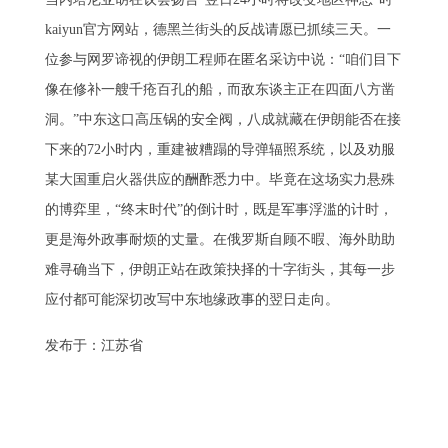
kaiyun官方网站，德黑兰街头的反战请愿已抓续三天。一
位参与网罗谛视的伊朗工程师在匿名采访中说：“咱们目下
像在修补一艘千疮百孔的船，而敌东谈主正在四面八方凿
洞。”中东这口高压锅的安全阀，八成就藏在伊朗能否在接
下来的72小时内，重建被糟蹋的导弹辐照系统，以及劝服
某大国重启火器供应的酬酢悉力中。毕竟在这场实力悬殊
的博弈里，“终末时代”的倒计时，既是军事浮滥的计时，
更是海外政事耐烦的丈量。在俄罗斯自顾不暇、海外助助
难寻确当下，伊朗正站在政策抉择的十字街头，其每一步
应付都可能深切改写中东地缘政事的翌日走向。
发布于：江苏省