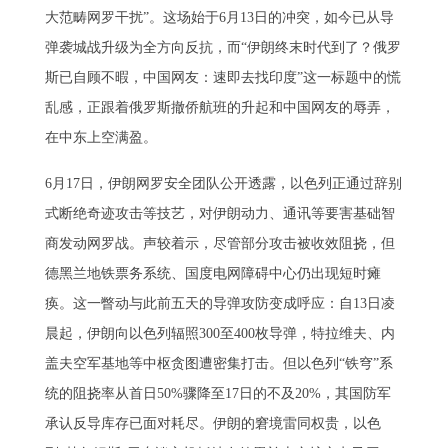
大范畴网罗干扰”。这场始于6月13日的冲突，如今已从导
弹袭城战升级为全方向反抗，而“伊朗终末时代到了？俄罗
斯已自顾不暇，中国网友：速即去找印度”这一标题中的慌
乱感，正跟着俄罗斯撤侨航班的升起和中国网友的辱弄，
在中东上空满盈。
6月17日，伊朗网罗安全团队公开透露，以色列正通过辞别
式断绝奇迹攻击等技艺，对伊朗动力、通讯等要害基础智
商发动网罗战。声较着示，尽管部分攻击被收效阻挠，但
德黑兰地铁票务系统、国度电网障碍中心仍出现短时瘫
痪。这一瞥动与此前五天的导弹攻防变成呼应：自13日凌
晨起，伊朗向以色列辐照300至400枚导弹，特拉维夫、内
盖夫空军基地等中枢贪图遭密集打击。但以色列“铁穹”系
统的阻挠率从首日50%骤降至17日的不及20%，其国防军
承认反导库存已面对耗尽。伊朗的窘境雷同权贵，以色