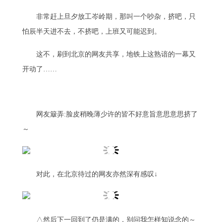
非常赶上旦夕放工岑岭期，那叫一个吵杂，挤吧，只
怕辰半天进不去，不挤吧，上班又可能迟到。
这不，刷到北京的网友共享，地铁上这熟谙的一幕又
开动了……
网友簸弄:脸皮稍晚薄少许的皆不好意旨意思意思挤了
～
对此，在北京待过的网友亦然深有感叹↓
△然后下一回到了仍是满的，别问我怎样知说念的～