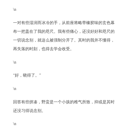
\n
一对有些湿润而冰冷的手，从前座将略带橡胶味的玄色幕
布一把盖在了我的咫尺。我有些痛心，还没好好和咫尺的
一切说念别，就这么被强制分开了。其时的我并不懂得，
再失落的时刻，也得去学会收受。
\n
“好，晓得了。”
\n
回答有些拼凑，野蛮是一个小孩的稚气所致，抑或是其时
还没习得说念别。
\n