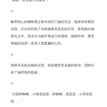
“姆妈，还有多久到家呀？”
\n
略带闹心的嘟哝透过幕布传到了她的耳边，她莫得坐窝回
话我，仅仅轻轻拍了拍我被幕布盖住的后背，将我推向她
更近少许。雨水在与她手掌战斗的俄顷，啪啪作响，赞赏
着她的温度一直浸入我柔嫩的心田。
\n
我将耳朵贴在她的后背，笔据腹腔里卓越的振动，我猜出
来了她哼唱的歌曲。
\n
“大雨哗喇喇，小雨淅沥沥，哗喇喇，淅沥沥，小草笑嘻
嘻……”