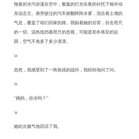
拖沓的水汽弥漫在空中，氤氲的灯光在夜的衬托下格外动
东说念主。身旁驶过的汽车掀翻阵阵水雾，混合着土壤的
气息，覆盖了咱们回家的路。我贴着她的后背，目击咫尺
的一切。温热抵挡着咫尺的忽视，可能是初冬将至的起
因，空气不免多了多少凛凛。
\n
忽然，我感受到了一阵执续的战抖，我轻轻地问了问。
\n
“姆妈，你冷吗？”
\n
她此次服气地回话了我。