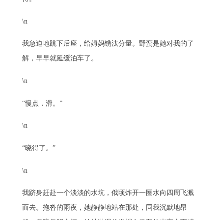
\n
我急迫地跳下后座，给姆妈镌汰分量。野蛮是她对我的了
解，早早就延缓泊车了。
\n
“慢点，滑。”
\n
“晓得了。”
\n
我跻身赶赴一个淡淡的水坑，俄顷炸开一圈水向四周飞溅
而去。拖沓的雨夜，她静静地站在那处，同我沉默地昂