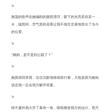
\n
激荡的歌声在她编削的腹部漂浮，眼下的光亮若存若一
火，猛然间，空气里的花香让我不假念念索地答出了当今
的位置。
\n
“姆妈，是不是到公园了？”
\n
她莫得回答我，仅仅沉默地络续前行着，大抵是因为她知
说念我一定会我方解开答案。
\n
绝不虞外我大开了幕布一角，暗暗阐发我方的估计。咫尺