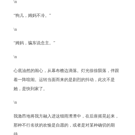
\n
“狗儿，姆妈不冷。”
\n
“姆妈，骗东说念主。”
\n
心底油然的闹心，从幕布檐边滴落。灯光徐徐陨落，伴跟
着一阵喧闹。运转当面而来的是剧烈的抖动，此次不是
她，是快到家了。
\n
我激昂地将我方融入进这细雨潸潸中，在后座摇晃起来，
那种不行名状的欢愉是自愿的，或者是对某种确切的期
待。