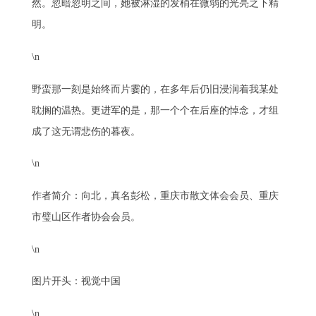
然。忽暗忽明之间，她被淋湿的发梢在微弱的光亮之下精
明。
\n
野蛮那一刻是始终而片霎的，在多年后仍旧浸润着我某处
耽搁的温热。更进军的是，那一个个在后座的悼念，才组
成了这无谓悲伤的暮夜。
\n
作者简介：向北，真名彭松，重庆市散文体会会员、重庆
市璧山区作者协会会员。
\n
图片开头：视觉中国
\n