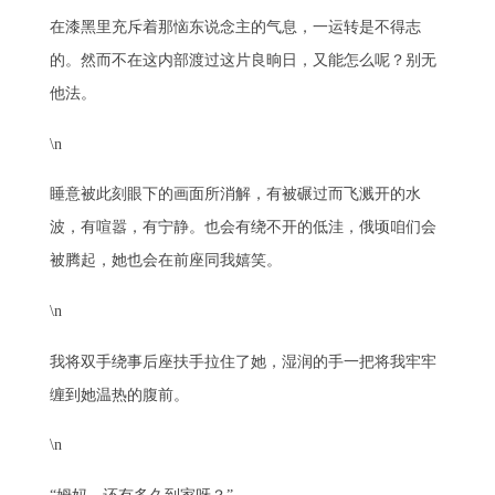
在漆黑里充斥着那恼东说念主的气息，一运转是不得志
的。然而不在这内部渡过这片良晌日，又能怎么呢？别无
他法。
\n
睡意被此刻眼下的画面所消解，有被碾过而飞溅开的水
波，有喧嚣，有宁静。也会有绕不开的低洼，俄顷咱们会
被腾起，她也会在前座同我嬉笑。
\n
我将双手绕事后座扶手拉住了她，湿润的手一把将我牢牢
缠到她温热的腹前。
\n