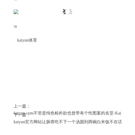
\n
kaiyun体育
上一篇：
kaiyun.com不管是纯色检朴款也曾带有个性图案的名堂-Kaiyun· 
下一篇：
kaiyun官方网站让肠胃吃不下一个汤圆到两碗白米饭不在话下-Kaiy