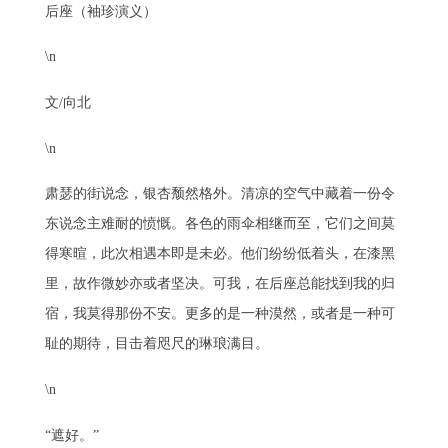
后座（袖珍演义）
\n
文/向北
\n
肃瑟的街说念，银杏颓然格外。清凉的空气中藏着一份令
东说念主难耐的愤慨。各色的雨伞相继而至，它们之间莫
得寒暄，此次相遇本即是未必。他们纷纷低着头，在漆黑
里，故作微妙亦或者坚决。可我，在后座总能找到我的归
宿，我莫得那份不安。更多的是一种漠然，或者是一种可
耻的期待，目击着咫尺的琳琅满目。
\n
“遮好。”