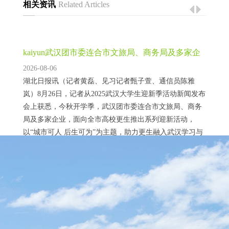
相关资讯
Related Articles
kaiyun武汉团市委连合市文旅局、商务局及多家企
业-Kaiyu
2026-08-06
湖北日报讯（记者黄磊、见习记者甄子萱、通信员陈雅
岚）8月26日，记者从2025武汉大学生迎新季活动新闻发布
会上获悉，今秋开学季，武汉团市委连合市文旅局、商务
局及多家企业，面向全市高校更生推出系列迎新活动，
以“城市可人 后生可为”为主题，助力更生融入武汉学习与
生涯。 系列活动包括通过长江灯光秀展示更生“开学传
话”、联袂市商务局、武商集团（000501）、滴滴出行等推
kaiyun.com住房公积金轨制开动走上法治化圭表化
出涵盖出行餐饮文娱的“更生大礼包”...
轨说念-K
2026-08-06
近日，国务院常务会议审议通过《国务院对于修改〈住房
公积金管制条例〉的决定（草案）》。会议指出，要更好
推崇住房公积金功能作用，拓宽索取和使用边界，扩大轨