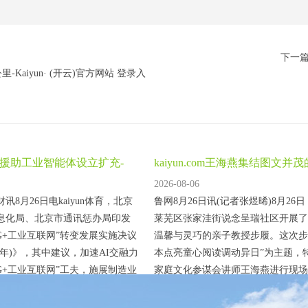
下一
-Kaiyun· (开云)官方网站 登录入
n体育援助工业智能体设立扩充-
kaiyun.com王海燕集结图文并茂的
开云)
Kaiyun·
2026-08-06
讯8月26日电kaiyun体育，北京
鲁网8月26日讯(记者张煜晞)8月26
息化局、北京市通讯惩办局印发
莱芜区张家洼街说念呈瑞社区开展了
G+工业互联网”转变发展实施决议
温馨与灵巧的亲子教授步履。这次步
027年)》，其中建议，加速AI交融力
本点亮童心阅读调动异日”为主题，
G+工业互联网”工夫，施展制造业
家庭文化参谋会讲师王海燕进行现场
据场景、大模子劳动商工夫及工业
在进一步增进亲子间的疏导与意会，
渠说念上风，构建协同转变体系，
的精神文化糊口，营造书香社区的浓