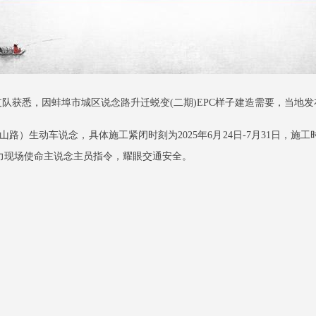
探支队获悉，因蚌埠市城区说念路升迁蜕变(二期)EPC样子建造需要，当
路）生动车说念，具体施工紧闭时刻为2025年6月24日-7月31日，
力现场使命主说念主员指令，耀眼交通安全。